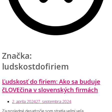
Značka:
ludskostdofiriem
Ľudskosť do firiem: Ako sa buduje
čLOVEčina v slovenských firmách
2. apríla 2024
27. septembra 2024
Za posledné desaťročie som stretla veľmi veľa