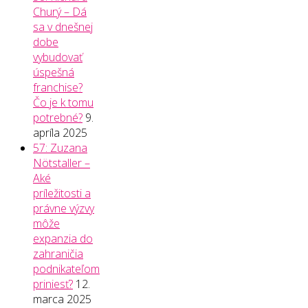
Churý – Dá
sa v dnešnej
dobe
vybudovať
úspešná
franchise?
Čo je k tomu
potrebné?
9.
apríla 2025
57: Zuzana
Nötstaller –
Aké
príležitosti a
právne výzvy
môže
expanzia do
zahraničia
podnikateľom
priniesť?
12.
marca 2025