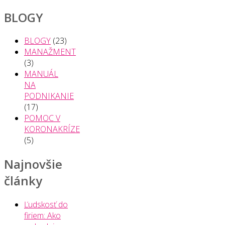
BLOGY
BLOGY
(23)
MANAŽMENT
(3)
MANUÁL
NA
PODNIKANIE
(17)
POMOC V
KORONAKRÍZE
(5)
Najnovšie
články
Ľudskosť do
firiem: Ako