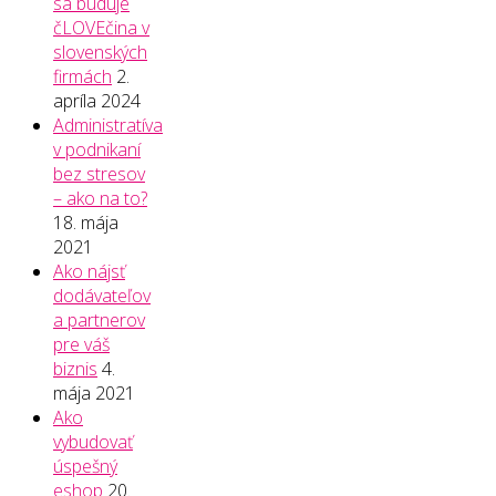
sa buduje
čLOVEčina v
slovenských
firmách
2.
apríla 2024
Administratíva
v podnikaní
bez stresov
– ako na to?
18. mája
2021
Ako nájsť
dodávateľov
a partnerov
pre váš
biznis
4.
mája 2021
Ako
vybudovať
úspešný
eshop
20.