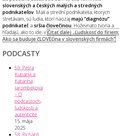
slovenských a českých malých a stredných
podnikateľov
. Malí a strední podnikatelia, ktorých
stretávam, sú ľudia, ktorí naozaj
majú “diagnózu”
podnikateľ
, a
sršia človečinou
. Húževnato tvoria a
hľadajú, ako to ide; v
Čítať ďalej
„Ľudskosť do firiem:
Ako sa buduje čLOVEčina v slovenských firmách“
PODCASTY
59: Petra
Kubanyi a
Katarína
Jarombekova
– O
podcastoch,
ľudskosti a
autenticite
15. mája
2025
58: Richard