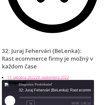
32: Juraj Fehervári (BeLenka):
Rast ecommerce firmy je možný v
každom čase
11. októbra 2022
29. septembra 2022
Diagnóza Podnikateľ
32: Juraj Fehervári (BeLenka): Rast ecommerce firmy je možný v každom čase
Play
1x
00:00
/
1:01:12