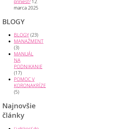
priniesť?
12.
marca 2025
BLOGY
BLOGY
(23)
MANAŽMENT
(3)
MANUÁL
NA
PODNIKANIE
(17)
POMOC V
KORONAKRÍZE
(5)
Najnovšie
články
Ľudskosť do