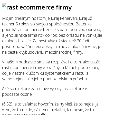
Mojím dnešným hosťom je Juraj Fehervári. Juraj už
takmer 5 rokov so svojou spoločnosťou BeLenka
podniká v ecommerce biznise s barefootovou obuvou,
a jeho žilinská firma rok čo rok, bez ohľadu na vonkajšie
okolnosti, rastie. Zamestnáva už viac než 70 ľudí,
pôsobí na väčšine európskych trhov a ako sám vraví, je
na ceste k vybudovaniu medzinárodnej firmy.
V našom podcaste sme sa rozprávali o tom, ako ustáť
rast ecommerce firmy v rozličných fázach podnikania,
čo je vlastne kľúčom ku systematickému rastu, a
samozrejme, aj o jeho podnikateľskom príbehu.
Aké sú niektoré zaujímavé výroky Juraja, ktoré v
podcaste odzneli?
(6:52) Ja to veľakrát hovorím, že “ty vieš, že to nejde, ja
viem, že to nejde, nájdeme niekoho, kto nevie, že to