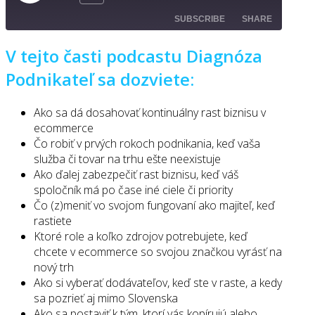
Episode
SUBSCRIBE
SHARE
V tejto časti podcastu Diagnóza
SHARE
RSS FEED
Podnikateľ sa dozviete:
LINK
Ako sa dá dosahovať kontinuálny rast biznisu v
EMBED
ecommerce
Čo robiť v prvých rokoch podnikania, keď vaša
služba či tovar na trhu ešte neexistuje
Ako ďalej zabezpečiť rast biznisu, keď váš
spoločník má po čase iné ciele či priority
Čo (z)meniť vo svojom fungovaní ako majiteľ, keď
rastiete
Ktoré role a koľko zdrojov potrebujete, keď
chcete v ecommerce so svojou značkou vyrásť na
nový trh
Ako si vyberať dodávateľov, keď ste v raste, a kedy
sa pozrieť aj mimo Slovenska
Ako sa postaviť k tým, ktorí vás kopírujú alebo