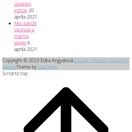
úspešný
eshop
20.
apríla 2021
Ako založiť
obchod a
mať ho
skvelý
6.
apríla 2021
Copyright © 2023 Edita Angyalová
Zásady ochrany osobných
údajov
Theme by
SiteOrigin
Scroll to top