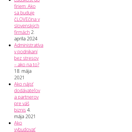
firiem: Ako
sa buduje
čLOVEčina v
slovenských
firmách
2.
apríla 2024
Administratíva
v podnikaní
bez stresov
– ako na to?
18. mája
2021
Ako nájsť
dodávateľov
a partnerov
pre váš
biznis
4.
mája 2021
Ako
vybudovať