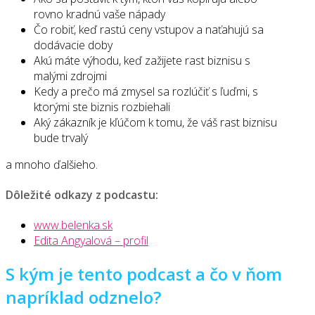
rovno kradnú vaše nápady
Čo robiť, keď rastú ceny vstupov a naťahujú sa
dodávacie doby
Akú máte výhodu, keď zažijete rast biznisu s
malými zdrojmi
Kedy a prečo má zmysel sa rozlúčiť s ľuďmi, s
ktorými ste biznis rozbiehali
Aký zákazník je kľúčom k tomu, že váš rast biznisu
bude trvalý
a mnoho ďalšieho.
Dôležité odkazy z podcastu:
www.belenka.sk
Edita Angyalová – profil
S kým je tento podcast a čo v ňom
napríklad odznelo?