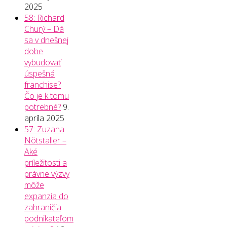
2025
58: Richard
Churý – Dá
sa v dnešnej
dobe
vybudovať
úspešná
franchise?
Čo je k tomu
potrebné?
9.
apríla 2025
57: Zuzana
Nötstaller –
Aké
príležitosti a
právne výzvy
môže
expanzia do
zahraničia
podnikateľom