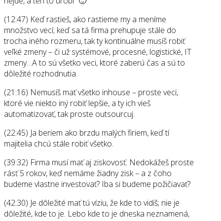
nejde, a ten to urobí” 🙂
(12:47) Keď rastieš, ako rastieme my a meníme
množstvo vecí; keď sa tá firma prehupuje stále do
trocha iného rozmeru, tak ty kontinuálne musíš robiť
veľké zmeny – či už systémové, procesné, logistické, IT
zmeny…A to sú všetko veci, ktoré zaberú čas a sú to
dôležité rozhodnutia.
(21:16) Nemusíš mať všetko inhouse – proste veci,
ktoré vie niekto iný robiť lepšie, a ty ich vieš
automatizovať, tak proste outsourcuj.
(22:45) Ja beriem ako brzdu malých firiem, keď tí
majitelia chcú stále robiť všetko.
(39:32) Firma musí mať aj ziskovosť. Nedokážeš proste
rásť 5 rokov, keď nemáme žiadny zisk – a z čoho
budeme vlastne investovať? Iba si budeme požičiavať?
(42:30) Je dôležité mať tú víziu, že kde to vidíš; nie je
dôležité, kde to je. Lebo kde to je dneska neznamená,