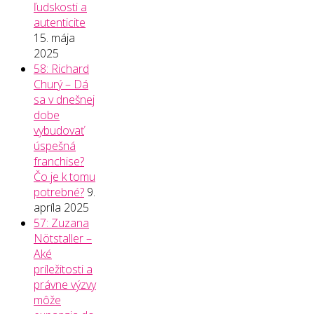
ľudskosti a
autenticite
15. mája
2025
58: Richard
Churý – Dá
sa v dnešnej
dobe
vybudovať
úspešná
franchise?
Čo je k tomu
potrebné?
9.
apríla 2025
57: Zuzana
Nötstaller –
Aké
príležitosti a
právne výzvy
môže