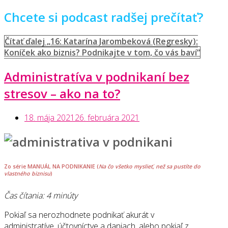
Chcete si podcast radšej prečítať?
Čítať ďalej
„16: Katarína Jarombeková (Regresky):
Koníček ako biznis? Podnikajte v tom, čo vás baví“
Administratíva v podnikaní bez
stresov – ako na to?
18. mája 2021
26. februára 2021
Zo série MANUÁL NA PODNIKANIE (
Na čo všetko myslieť, než sa pustíte do
vlastného biznisu
)
Čas čítania: 4 minúty
Pokiaľ sa nerozhodnete podnikať akurát v
administratíve, účtovníctve a daniach, alebo pokiaľ z