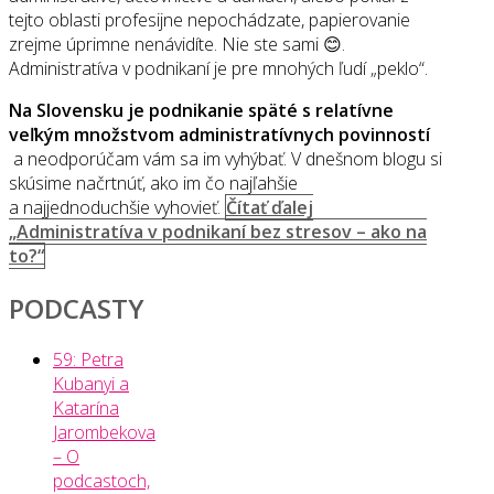
tejto oblasti profesijne nepochádzate, papierovanie
zrejme úprimne nenávidíte. Nie ste sami 😊.
Administratíva v podnikaní je pre mnohých ľudí „peklo“.
Na Slovensku je podnikanie späté s relatívne
veľkým množstvom administratívnych povinností
a neodporúčam vám sa im vyhýbať. V dnešnom blogu si
skúsime načrtnúť, ako im čo najľahšie
a najjednoduchšie vyhovieť.
Čítať ďalej
„Administratíva v podnikaní bez stresov – ako na
to?“
PODCASTY
59: Petra
Kubanyi a
Katarína
Jarombekova
– O
podcastoch,