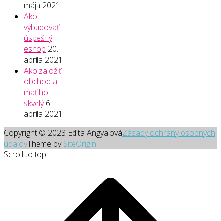
mája 2021
Ako
vybudovať
úspešný
eshop
20.
apríla 2021
Ako založiť
obchod a
mať ho
skvelý
6.
apríla 2021
Copyright © 2023 Edita Angyalová
Zásady ochrany osobných
údajov
Theme by
SiteOrigin
Scroll to top