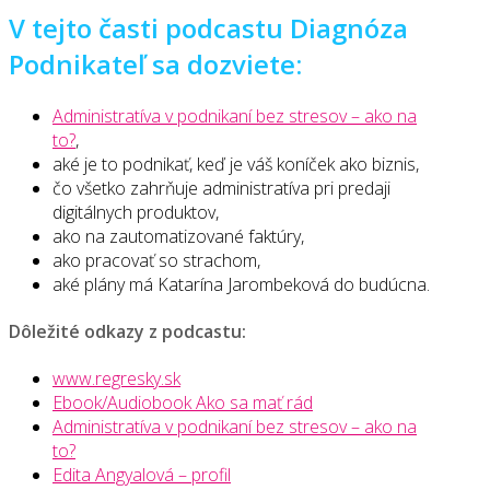
V tejto časti podcastu Diagnóza
Podnikateľ sa dozviete:
Administratíva v podnikaní bez stresov – ako na
to?
,
aké je to podnikať, keď je váš koníček ako biznis,
čo všetko zahrňuje administratíva pri predaji
digitálnych produktov,
ako na zautomatizované faktúry,
ako pracovať so strachom,
aké plány má Katarína Jarombeková do budúcna.
Dôležité odkazy z podcastu:
www.regresky.sk
Ebook/Audiobook Ako sa mať rád
Administratíva v podnikaní bez stresov – ako na
to?
Edita Angyalová – profil