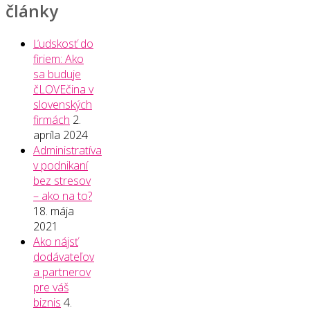
články
Ľudskosť do
firiem: Ako
sa buduje
čLOVEčina v
slovenských
firmách
2.
apríla 2024
Administratíva
v podnikaní
bez stresov
– ako na to?
18. mája
2021
Ako nájsť
dodávateľov
a partnerov
pre váš
biznis
4.