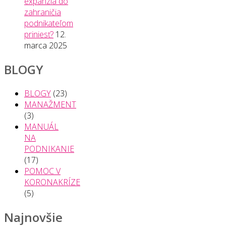
expanzia do
zahraničia
podnikateľom
priniesť?
12.
marca 2025
BLOGY
BLOGY
(23)
MANAŽMENT
(3)
MANUÁL
NA
PODNIKANIE
(17)
POMOC V
KORONAKRÍZE
(5)
Najnovšie