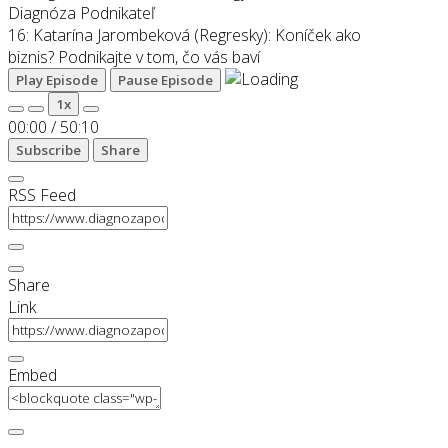
Diagnóza Podnikateľ
16: Katarína Jarombeková (Regresky): Koníček ako
biznis? Podnikajte v tom, čo vás baví
Play Episode
Pause Episode
1x
00:00
/
50:10
Subscribe
Share
RSS Feed
Share
Link
Embed