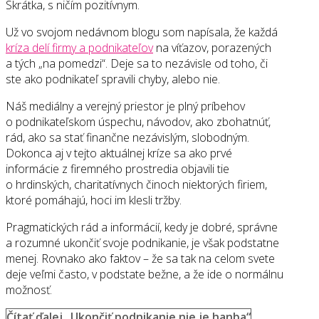
Skrátka, s ničím pozitívnym.
Už vo svojom nedávnom blogu som napísala, že každá
kríza delí firmy a podnikateľov
na víťazov, porazených
a tých „na pomedzi“. Deje sa to nezávisle od toho, či
ste ako podnikateľ spravili chyby, alebo nie.
Náš mediálny a verejný priestor je plný príbehov
o podnikateľskom úspechu, návodov, ako zbohatnúť,
rád, ako sa stať finančne nezávislým, slobodným.
Dokonca aj v tejto aktuálnej kríze sa ako prvé
informácie z firemného prostredia objavili tie
o hrdinských, charitatívnych činoch niektorých firiem,
ktoré pomáhajú, hoci im klesli tržby.
Pragmatických rád a informácií, kedy je dobré, správne
a rozumné ukončiť svoje podnikanie, je však podstatne
menej. Rovnako ako faktov – že sa tak na celom svete
deje veľmi často, v podstate bežne, a že ide o normálnu
možnosť.
Čítať ďalej
„Ukončiť podnikanie nie je hanba“