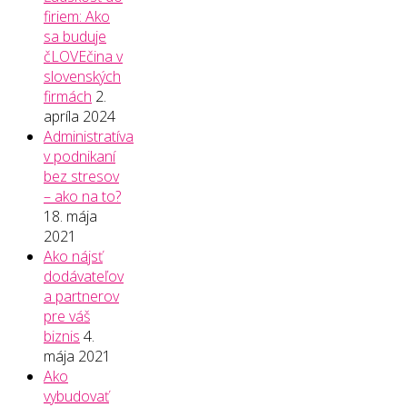
firiem: Ako
sa buduje
čLOVEčina v
slovenských
firmách
2.
apríla 2024
Administratíva
v podnikaní
bez stresov
– ako na to?
18. mája
2021
Ako nájsť
dodávateľov
a partnerov
pre váš
biznis
4.
mája 2021
Ako
vybudovať