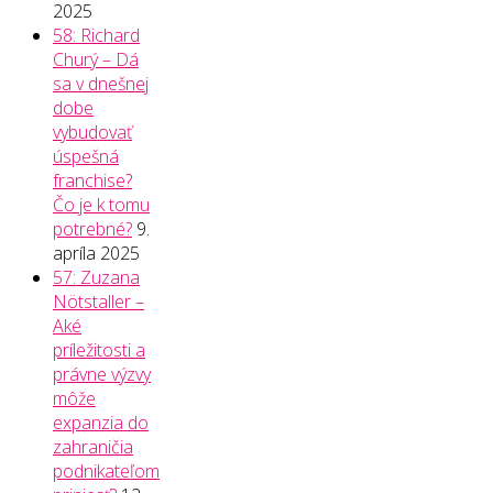
2025
58: Richard
Churý – Dá
sa v dnešnej
dobe
vybudovať
úspešná
franchise?
Čo je k tomu
potrebné?
9.
apríla 2025
57: Zuzana
Nötstaller –
Aké
príležitosti a
právne výzvy
môže
expanzia do
zahraničia
podnikateľom