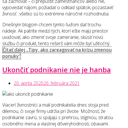
sa zachovať – či prepustiť zamestnancov alebo nie,
vypovedať nájom, požiadať o odklad splátok, pozastaviť
živnosť…všetko sú to extrémne náročné rozhodnutia.
Dnešným blogom chcem týmto ľuďom dať trochu
nádeje. Ak patríte medzi tých, ktorí ešte majú priestor
uvažovať, ako zmeniť svoje zameranie, skúsiť novú
službu či produkt, tento rešerš vám môže byť užitočný.
Čítať ďalej
„Tipy, ako zareagovať na krízu zmenou
ponuky“
Ukončiť podnikanie nie je hanba
20. apríla 2020
26. februára 2021
Viacerí živnostníci a malí podnikatelia dnes stoja pred
dilemou, či svoje firmy udržia pri živote. Možnosť, že
podnikanie zavrú, si spájajú s prehrou, stigmou, stratou
osobného mena a vlastnej dôveryhodnosti, obavami.