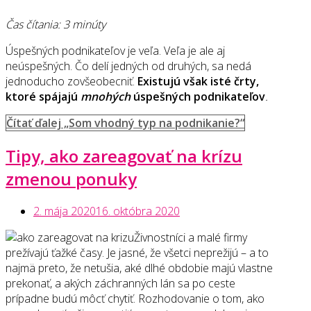
Čas čítania: 3 minúty
Úspešných podnikateľov je veľa. Veľa je ale aj
neúspešných. Čo delí jedných od druhých, sa nedá
jednoducho zovšeobecniť.
Existujú však isté črty,
ktoré spájajú
mnohých
úspešných podnikateľov
.
Čítať ďalej
„Som vhodný typ na podnikanie?“
Tipy, ako zareagovať na krízu
zmenou ponuky
2. mája 2020
16. októbra 2020
Živnostníci a malé firmy
prežívajú ťažké časy. Je jasné, že všetci neprežijú – a to
najmä preto, že netušia, aké dlhé obdobie majú vlastne
prekonať, a akých záchranných lán sa po ceste
prípadne budú môcť chytiť. Rozhodovanie o tom, ako