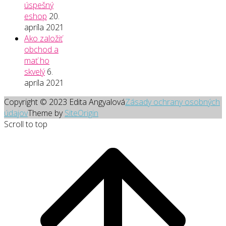
úspešný
eshop
20.
apríla 2021
Ako založiť
obchod a
mať ho
skvelý
6.
apríla 2021
Copyright © 2023 Edita Angyalová
Zásady ochrany osobných
údajov
Theme by
SiteOrigin
Scroll to top