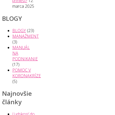
priniesť?
12.
marca 2025
BLOGY
BLOGY
(23)
MANAŽMENT
(3)
MANUÁL
NA
PODNIKANIE
(17)
POMOC V
KORONAKRÍZE
(5)
Najnovšie
články
Ľudskosť do