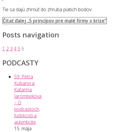
Tie sa dajú zhrnúť do zhruba piatich bodov:
Čítať ďalej
„5 princípov pre malé firmy v kríze“
Posts navigation
1
2
3
4
5
6
PODCASTY
59: Petra
Kubanyi a
Katarína
Jarombekova
– O
podcastoch,
ľudskosti a
autenticite
15. mája