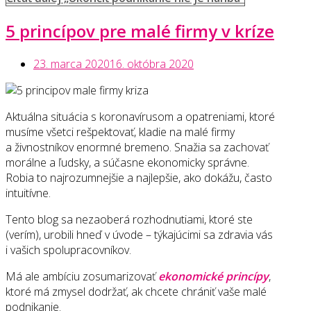
5 princípov pre malé firmy v kríze
23. marca 2020
16. októbra 2020
Aktuálna situácia s koronavírusom a opatreniami, ktoré
musíme všetci rešpektovať, kladie na malé firmy
a živnostníkov enormné bremeno. Snažia sa zachovať
morálne a ľudsky, a súčasne ekonomicky správne.
Robia to najrozumnejšie a najlepšie, ako dokážu, často
intuitívne.
Tento blog sa nezaoberá rozhodnutiami, ktoré ste
(verím), urobili hneď v úvode – týkajúcimi sa zdravia vás
i vašich spolupracovníkov.
Má ale ambíciu zosumarizovať
ekonomické princípy
,
ktoré má zmysel dodržať, ak chcete chrániť vaše malé
podnikanie.