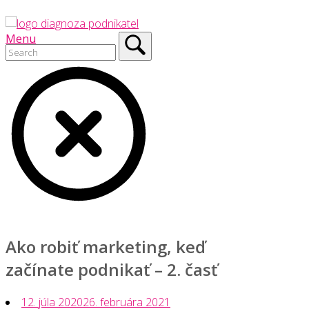
Skip
Home
to
Menu
Search
Menu
content
for:
Close
search
bar
Ako robiť marketing, keď
začínate podnikať – 2. časť
12. júla 2020
26. februára 2021