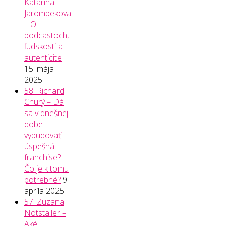
Katarína
Jarombekova
– O
podcastoch,
ľudskosti a
autenticite
15. mája
2025
58: Richard
Churý – Dá
sa v dnešnej
dobe
vybudovať
úspešná
franchise?
Čo je k tomu
potrebné?
9.
apríla 2025
57: Zuzana
Nötstaller –
Aké