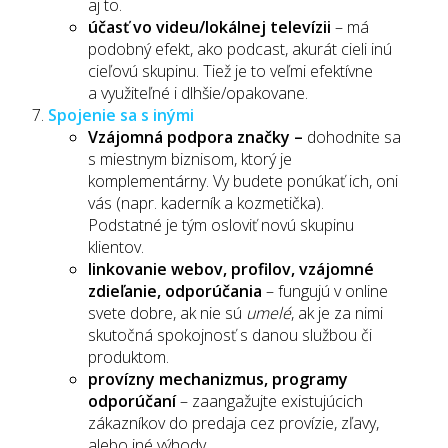
aj to.
účasť vo videu/lokálnej televízii
– má
podobný efekt, ako podcast, akurát cieli inú
cieľovú skupinu. Tiež je to veľmi efektívne
a využiteľné i dlhšie/opakovane.
Spojenie sa s inými
Vzájomná podpora značky –
dohodnite sa
s miestnym biznisom, ktorý je
komplementárny. Vy budete ponúkať ich, oni
vás (napr. kaderník a kozmetička).
Podstatné je tým osloviť novú skupinu
klientov.
linkovanie webov, profilov, vzájomné
zdieľanie, odporúčania
– fungujú v online
svete dobre, ak nie sú
umelé
, ak je za nimi
skutočná spokojnosť s danou službou či
produktom.
provízny mechanizmus, programy
odporúčaní
– zaangažujte existujúcich
zákazníkov do predaja cez provízie, zľavy,
alebo iné výhody.