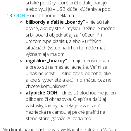
si také položky, ktoré určite ďalej darujú,
alebo využijú – USB kľúče, kľúčenky a pod.
OOH
–
out-of-home reklama.
billbordy a ďalšie „boardy“
– nie sú tak
drahé, ako by ste si mysleli. Bežne je možné
si billboard objednať aj za 100eur. Pri
určitom type biznisu, alebo v určitých
situáciách (vstup na trhu) to môže mať
význam aj v malom.
digitálne „boardy“
– majú menší dosah
a preto sú na mesiac lacnejšie. Veľmi sa
u nás neuchytili – silne závisí od toho, aké
a kde si vyberiete a akú informáciu cez ne
chcete komunikovať.
atypické OOH
– dnes už plochou nie je len
billboard či obrazovka. Olepiť sa dajú aj
zastávky, lampy, panely; je v zahraničí
nezriedka reklamou aj pekné graffiti na
stene starej garáže. Aj zadarmo.
Akú kombináciu nástrojov si vyskladáte, záleží na Vašom