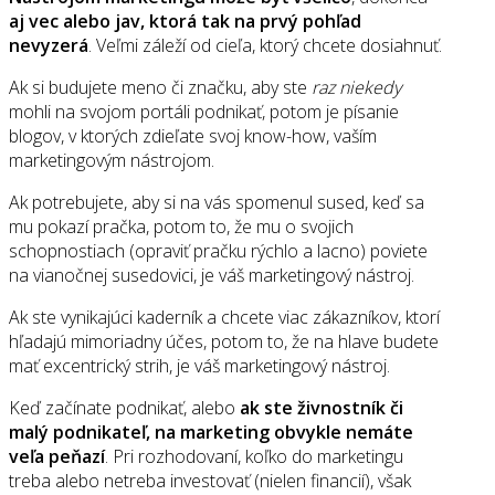
aj vec alebo jav, ktorá tak na prvý pohľad
nevyzerá
. Veľmi záleží od cieľa, ktorý chcete dosiahnuť.
Ak si budujete meno či značku, aby ste
raz niekedy
mohli na svojom portáli podnikať, potom je písanie
blogov, v ktorých zdieľate svoj know-how, vaším
marketingovým nástrojom.
Ak potrebujete, aby si na vás spomenul sused, keď sa
mu pokazí pračka, potom to, že mu o svojich
schopnostiach (opraviť pračku rýchlo a lacno) poviete
na vianočnej susedovici, je váš marketingový nástroj.
Ak ste vynikajúci kaderník a chcete viac zákazníkov, ktorí
hľadajú mimoriadny účes, potom to, že na hlave budete
mať excentrický strih, je váš marketingový nástroj.
Keď začínate podnikať, alebo
ak ste živnostník či
malý podnikateľ, na marketing obvykle nemáte
veľa peňazí
. Pri rozhodovaní, koľko do marketingu
treba alebo netreba investovať (nielen financií), však