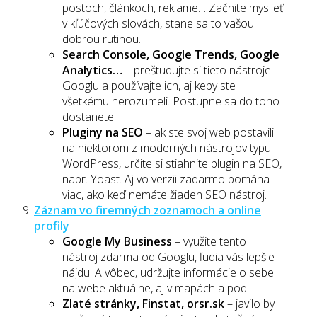
postoch, článkoch, reklame… Začnite myslieť
v kľúčových slovách, stane sa to vašou
dobrou rutinou.
Search Console, Google Trends, Google
Analytics…
– preštudujte si tieto nástroje
Googlu a používajte ich, aj keby ste
všetkému nerozumeli. Postupne sa do toho
dostanete.
Pluginy na SEO
– ak ste svoj web postavili
na niektorom z moderných nástrojov typu
WordPress, určite si stiahnite plugin na SEO,
napr. Yoast. Aj vo verzii zadarmo pomáha
viac, ako keď nemáte žiaden SEO nástroj.
Záznam vo firemných zoznamoch a online
profily
Google My Business
– využite tento
nástroj zdarma od Googlu, ľudia vás lepšie
nájdu. A vôbec, udržujte informácie o sebe
na webe aktuálne, aj v mapách a pod.
Zlaté stránky, Finstat, orsr.sk
– javilo by