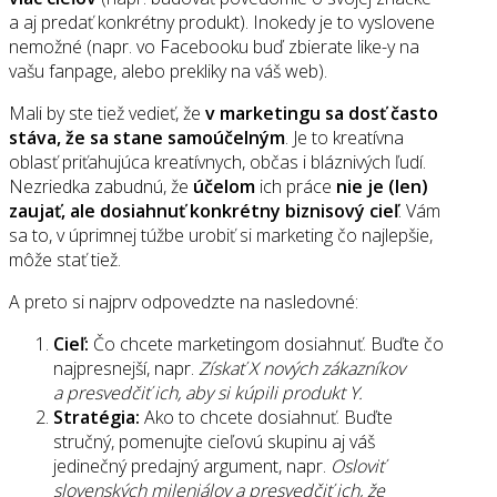
a aj predať konkrétny produkt). Inokedy je to vyslovene
nemožné (napr. vo Facebooku buď zbierate like-y na
vašu fanpage, alebo prekliky na váš web).
Mali by ste tiež vedieť, že
v marketingu sa dosť často
stáva, že sa stane samoúčelným
. Je to kreatívna
oblasť priťahujúca kreatívnych, občas i bláznivých ľudí.
Nezriedka zabudnú, že
účelom
ich práce
nie je (len)
zaujať, ale dosiahnuť konkrétny biznisový cieľ
. Vám
sa to, v úprimnej túžbe urobiť si marketing čo najlepšie,
môže stať tiež.
A preto si najprv odpovedzte na nasledovné:
Cieľ:
Čo chcete marketingom dosiahnuť. Buďte čo
najpresnejší, napr.
Získať X nových zákazníkov
a presvedčiť ich, aby si kúpili produkt Y.
Stratégia:
Ako to chcete dosiahnuť. Buďte
stručný, pomenujte cieľovú skupinu aj váš
jedinečný predajný argument, napr.
Osloviť
slovenských mileniálov a presvedčiť ich, že