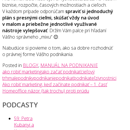
biznise, rozpočte, časových možnostiach a cieľoch.
V každom prípade odporúčam
spraviť si jednoduchý
plán s presnými cieľmi, skúšať vždy na úvod
v malom a priebežne jednotlivé využívané
nástroje vylepšovať
. Držím Vám palce pri hľadaní
Vášho správneho „mixu“ 😊.
Nabudúce si povieme o tom, ako sa dobre rozhodnúť
o právnej forme Vášho podnikania.
Posted in
BLOGY
,
MANUÁL NA PODNIKANIE
ako robiť marketing
ako začať podnikať
cieľový
trh
malepodniky
podnikanie
podnikať
podnikateľ
zivnostnici
Post
Ako robiť marketing, keď začínate podnikať – 1. časť
Homeoffice názor (tak trochu) proti prúdu
navigation
PODCASTY
59: Petra
Kubanyi a