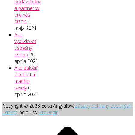
dodávateľov
a partnerov
pre váš
biznis
4.
mája 2021
Ako
vybudovať
úspešný
eshop
20.
apríla 2021
Ako založiť
obchod a
mať ho
skvelý
6.
apríla 2021
Copyright © 2023 Edita Angyalová
Zásady ochrany osobných
údajov
Theme by
SiteOrigin
Scroll
to
top