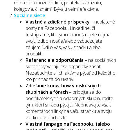
referenciu môže rodina, priatelia, zákazníci,
kolegovia, či známi. Bývajú veľmi efektívne.
Sociálne siete
Vlastné a zdieľané príspevky
– neplatené
posty na Facebooku, LinkedIne, či
Instagrame, ktorými demonštrujete najmä
svoju odbornosť a/alebo vzbudzujete
záujem ľudí o vás, vašu značku alebo
produkt.
Referencie a odporúčania
– na sociálnych
sieťach vytvárajú tzv. organický zásah.
Nezabudnite si ich aktívne pýtať od každého,
kto prichádza do úvahy.
Zdieľanie know-how v diskusných
skupinách a fórach
– pripojte sa do
podnikateľských a odborných skupín, raďte
tým, ktorí si radu pýtajú. Nepridávajte však
komentároch linky na vašu stránku a svoju
vizitku, pôsobí to zle.
Vlastná fanpage na Facebooku (alebo