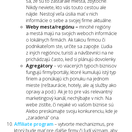
sa, že sú to zastaralé miesta, zbytočné.
Nikdy neviete, kto vás touto cestou ale
nájde. Nestojí veľa úsilia mať v nich
informácie o sebe a svojej firme aktuálne.
Weby mesta/regiónu –
mnohé regióny
a mestá majú na svojich weboch informácie
o lokálnych firmách. Ak takou firmou či
podnikateľom ste, určite sa zapojte. Ľudia
z iných regiónov, turisti a návštevníci na ne
prichádzajú často, keď si plánujú dovolenky.
Agregátory
– vo viacerých typoch biznisov
fungujú firmy/portály, ktoré kumulujú istý typ
firiem a ponúkajú ich ponuku na jednom
mieste (reštaurácie, hotely, ale aj služby ako
opravy a pod.). Ak je to pre vás relevantný
marketingový kanál, nechýbajte v nich. Na
webe zistíte, či nejaké vo vašom biznise sú.
Alebo preskúmajte svoju konkurenciu, kde je
„zaradená“ ona.
Affiliate program
– vytvorte mechanizmus, pre
ktorý bude mať pre ďalšie firmy či ľudí význam, aby