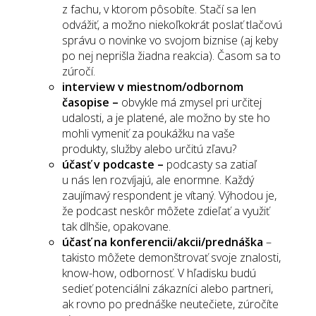
z fachu, v ktorom pôsobíte. Stačí sa len
odvážiť, a možno niekoľkokrát poslať tlačovú
správu o novinke vo svojom biznise (aj keby
po nej neprišla žiadna reakcia). Časom sa to
zúročí.
interview v miestnom/odbornom
časopise –
obvykle má zmysel pri určitej
udalosti, a je platené, ale možno by ste ho
mohli vymeniť za poukážku na vaše
produkty, služby alebo určitú zľavu?
účasť v podcaste –
podcasty sa zatiaľ
u nás len rozvíjajú, ale enormne. Každý
zaujímavý respondent je vítaný. Výhodou je,
že podcast neskôr môžete zdieľať a využiť
tak dlhšie, opakovane.
účasť na konferencii/akcii/prednáška
–
takisto môžete demonštrovať svoje znalosti,
know-how, odbornosť. V hľadisku budú
sedieť potenciálni zákazníci alebo partneri,
ak rovno po prednáške neutečiete, zúročíte