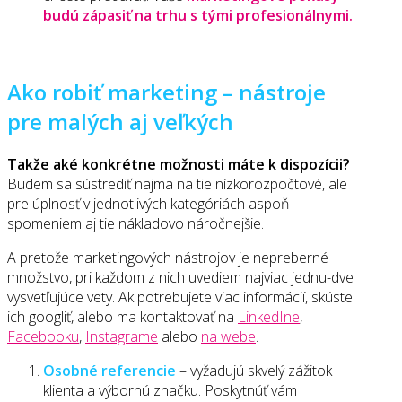
budú zápasiť na trhu s tými profesionálnymi.
Ako robiť marketing – nástroje
pre malých aj veľkých
Takže aké konkrétne možnosti máte k dispozícii?
Budem sa sústrediť najmä na tie nízkorozpočtové, ale
pre úplnosť v jednotlivých kategóriách aspoň
spomeniem aj tie nákladovo náročnejšie.
A pretože marketingových nástrojov je nepreberné
množstvo, pri každom z nich uvediem najviac jednu-dve
vysvetľujúce vety. Ak potrebujete viac informácií, skúste
ich googliť, alebo ma kontaktovať na
LinkedIne
,
Facebooku
,
Instagrame
alebo
na webe
.
Osobné referencie
– vyžadujú skvelý zážitok
klienta a výbornú značku. Poskytnúť vám