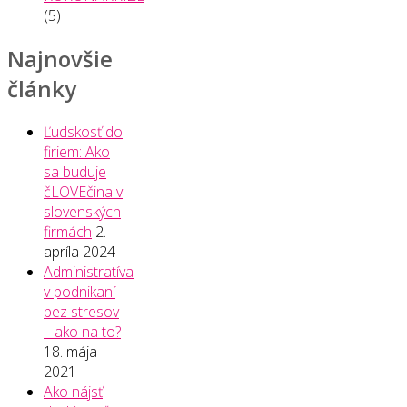
(5)
Najnovšie
články
Ľudskosť do
firiem: Ako
sa buduje
čLOVEčina v
slovenských
firmách
2.
apríla 2024
Administratíva
v podnikaní
bez stresov
– ako na to?
18. mája
2021
Ako nájsť