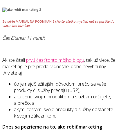
Zo série MANUÁL NA PODNIKANIE (
Na čo všetko myslieť, než sa pustíte do
vlastného biznisu
)
Čas čítania: 11 minút
Ak ste čítali
prvú časť tohto môjho blogu
, tak už viete, že
marketing je pre predaj v dnešnej dobe nevyhnutný.
A viete aj:
čo je najdôležitejším dôvodom, prečo sa vaše
produkty či služby predajú (USP),
akú cenu svojim produktom a službám určujete,
a prečo, a
akými cestami svoje produkty a služby dostanete
k svojim zákazníkom.
Dnes sa pozrieme na to, ako robiť marketing