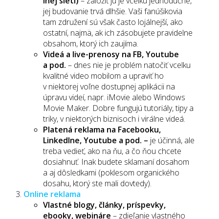
inej sieti)
– založiť ju je vcelku jednoduché,
jej budovanie trvá dlhšie. Vaši fanúšikovia
tam združení sú však často lojálnejší, ako
ostatní, najmä, ak ich zásobujete pravidelne
obsahom, ktorý ich zaujíma.
Videá a live-prenosy na FB, Youtube
a pod.
– dnes nie je problém natočiť vcelku
kvalitné video mobilom a upraviť ho
v niektorej voľne dostupnej aplikácii na
úpravu videí, napr. iMovie alebo Windows
Movie Maker. Dobre fungujú tutoriály, tipy a
triky, v niektorých biznisoch i virálne videá.
Platená reklama na Facebooku,
LinkedIne, Youtube a pod. –
je účinná, ale
treba vedieť, ako na ňu, a čo ňou chcete
dosiahnuť. Inak budete sklamaní dosahom
a aj dôsledkami (poklesom organického
dosahu, ktorý ste mali dovtedy).
Online reklama
Vlastné blogy, články, príspevky,
ebooky, webináre
– zdieľanie vlastného