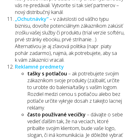
vás re-predávali. Vytvoríte si tak sieť partnerov –
nový distribučný kanál.
„Ochutnávky“
– v závislosti od vášho typu
biznisu, dovoľte potenciálnym zákazníkom zakúsiť
trošku
vašej služby či produktu (trial verzie softéru,
prvé stránky ebooku, prvé strihanie…).
Alternatívou je aj zľavová politika (napr. piaty
pohár zadarmo), najmä, ak potrebujete, aby sa
k vám zákazníci vracali.
Reklamné predmety
tašky s potlačou
– ak potrebujete svojim
zákazníkom svoje produkty (za)baliť, určite
to urobte do balenia/tašky s vaším logom.
Rozdiel medzi cenou s potlačou alebo bez
potlače určite vykryje dosah z takejto lacnej
reklamy.
často používané vecičky
– dávajte o sebe
vedieť ďalším tak, že na veciach, ktoré
pribalíte svojim klientom, bude vaše logo,
slogan, či iná komunikácia. Je dôležité vybrať