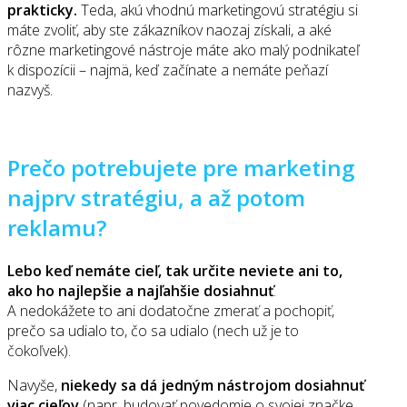
prakticky.
Teda, akú vhodnú marketingovú stratégiu si
máte zvoliť, aby ste zákazníkov naozaj získali, a aké
rôzne marketingové nástroje máte ako malý podnikateľ
k dispozícii – najmä, keď začínate a nemáte peňazí
nazvyš.
Prečo potrebujete pre marketing
najprv stratégiu, a až potom
reklamu?
Lebo keď nemáte cieľ, tak určite neviete ani to,
ako ho najlepšie a najľahšie dosiahnuť
.
A nedokážete to ani dodatočne zmerať a pochopiť,
prečo sa udialo to, čo sa udialo (nech už je to
čokoľvek).
Navyše,
niekedy sa dá jedným nástrojom dosiahnuť
viac cieľov
(napr. budovať povedomie o svojej značke