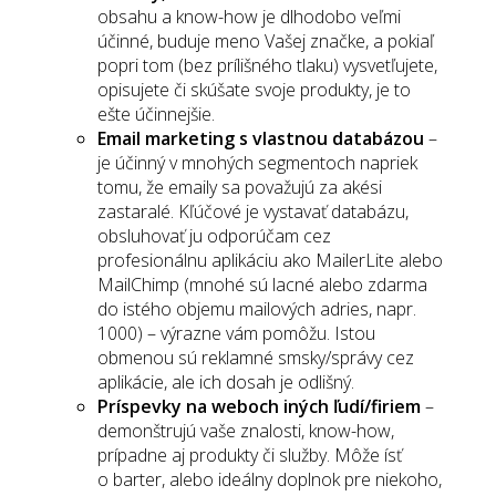
obsahu a know-how je dlhodobo veľmi
účinné, buduje meno Vašej značke, a pokiaľ
popri tom (bez prílišného tlaku) vysvetľujete,
opisujete či skúšate svoje produkty, je to
ešte účinnejšie.
Email marketing s vlastnou databázou
–
je účinný v mnohých segmentoch napriek
tomu, že emaily sa považujú za akési
zastaralé. Kľúčové je vystavať databázu,
obsluhovať ju odporúčam cez
profesionálnu aplikáciu ako MailerLite alebo
MailChimp (mnohé sú lacné alebo zdarma
do istého objemu mailových adries, napr.
1000) – výrazne vám pomôžu. Istou
obmenou sú reklamné smsky/správy cez
aplikácie, ale ich dosah je odlišný.
Príspevky na weboch iných ľudí/firiem
–
demonštrujú vaše znalosti, know-how,
prípadne aj produkty či služby. Môže ísť
o barter, alebo ideálny doplnok pre niekoho,