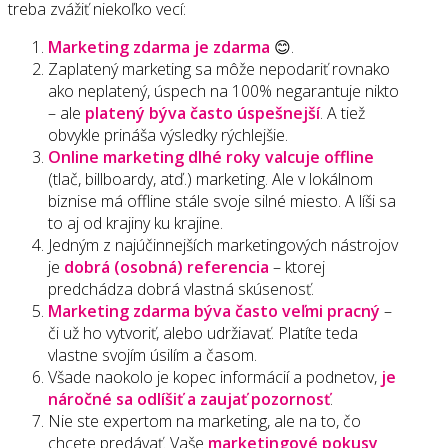
treba zvážiť niekoľko vecí:
Marketing zdarma je zdarma
😊.
Zaplatený marketing sa môže nepodariť rovnako
ako neplatený, úspech na 100% negarantuje nikto
– ale
platený býva často úspešnejší
. A tiež
obvykle prináša výsledky rýchlejšie.
Online marketing dlhé roky valcuje offline
(tlač, billboardy, atď.) marketing. Ale v lokálnom
biznise má offline stále svoje silné miesto. A líši sa
to aj od krajiny ku krajine.
Jedným z najúčinnejších marketingových nástrojov
je
dobrá (osobná) referencia
– ktorej
predchádza dobrá vlastná skúsenosť.
Marketing zdarma býva často veľmi pracný
–
či už ho vytvoriť, alebo udržiavať. Platíte teda
vlastne svojím úsilím a časom.
Všade naokolo je kopec informácií a podnetov,
je
náročné sa odlíšiť a zaujať pozornosť
.
Nie ste expertom na marketing, ale na to, čo
chcete predávať. Vaše
marketingové pokusy