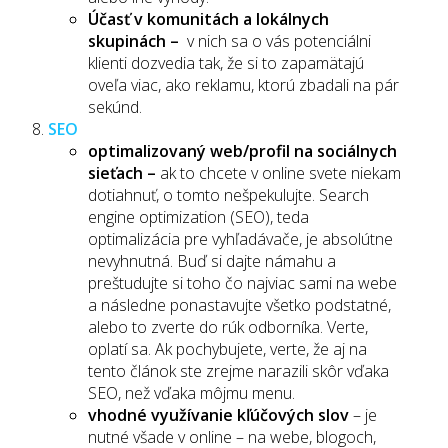
Účasť v komunitách a lokálnych
skupinách –
v nich sa o vás potenciálni
klienti dozvedia tak, že si to zapamätajú
oveľa viac, ako reklamu, ktorú zbadali na pár
sekúnd.
SEO
optimalizovaný web/profil na sociálnych
sieťach –
ak to chcete v online svete niekam
dotiahnuť, o tomto nešpekulujte. Search
engine optimization (SEO), teda
optimalizácia pre vyhľadávače, je absolútne
nevyhnutná. Buď si dajte námahu a
preštudujte si toho čo najviac sami na webe
a následne ponastavujte všetko podstatné,
alebo to zverte do rúk odborníka. Verte,
oplatí sa. Ak pochybujete, verte, že aj na
tento článok ste zrejme narazili skôr vďaka
SEO, než vďaka môjmu menu.
vhodné využívanie kľúčových slov
– je
nutné všade v online – na webe, blogoch,