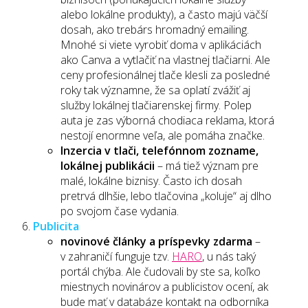
alebo lokálne produkty), a často majú väčší
dosah, ako trebárs hromadný emailing.
Mnohé si viete vyrobiť doma v aplikáciách
ako Canva a vytlačiť na vlastnej tlačiarni. Ale
ceny profesionálnej tlače klesli za posledné
roky tak významne, že sa oplatí zvážiť aj
služby lokálnej tlačiarenskej firmy. Polep
auta je zas výborná chodiaca reklama, ktorá
nestojí enormne veľa, ale pomáha značke.
Inzercia v tlači, telefónnom zozname,
lokálnej publikácii
– má tiež význam pre
malé, lokálne biznisy. Často ich dosah
pretrvá dlhšie, lebo tlačovina „koluje“ aj dlho
po svojom čase vydania.
Publicita
novinové články a príspevky zdarma
–
v zahraničí funguje tzv.
HARO
, u nás taký
portál chýba. Ale čudovali by ste sa, koľko
miestnych novinárov a publicistov ocení, ak
bude mať v databáze kontakt na odborníka