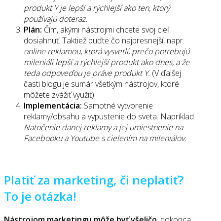
produkt Y je lepší a rýchlejší ako ten, ktorý
používajú doteraz.
Plán:
Čím, akými nástrojmi chcete svoj cieľ
dosiahnuť. Taktiež buďte čo najpresnejší, napr.
online reklamou, ktorá vysvetlí, prečo potrebujú
mileniáli lepší a rýchlejší produkt ako dnes, a že
teda odpoveďou je práve produkt Y.
(V ďalšej
časti blogu je sumár všetkým nástrojov, ktoré
môžete zvážiť využiť).
Implementácia:
Samotné vytvorenie
reklamy/obsahu a vypustenie do sveta. Napríklad
Natočenie danej reklamy a jej umiestnenie na
Facebooku a Youtube s cielením na mileniálov.
Platiť za marketing, či neplatiť?
To je otázka!
Nástrojom marketingu môže byť všeličo
, dokonca