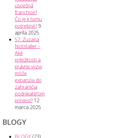
úspešná
franchise?
Čo je k tomu
potrebné?
9.
apríla 2025
57: Zuzana
Nötstaller –
Aké
príležitosti a
právne výzvy
môže
expanzia do
zahraničia
podnikateľom
priniesť?
12.
marca 2025
BLOGY
BLOGY
(23)