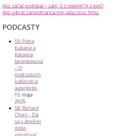
Ako začať podnikať – sám, či s niekým? A s kým?
Ako vybrať zamestnanca pre vašu novú firmu
PODCASTY
59: Petra
Kubanyi a
Katarína
Jarombekova
– O
podcastoch,
ľudskosti a
autenticite
15. mája
2025
58: Richard
Churý – Dá
sa v dnešnej
dobe
vybudovať