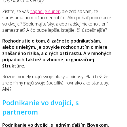
Čas čítania: 4 minúty
Zistíte, že váš
nápad je super
, ale zdá sa vám, že
sám/sama ho možno neurobíte. Ako poňať podnikanie
vo dvojici? Spolumajiteľsky, alebo radšej niekoho „len“
zamestnať? A čo bude lepšie, istejšie, či úspešnejšie?
Rozhodnutie o tom, či začnete podnikať sám,
alebo s niekým, je obvykle rozhodnutím o miere
znášaného rizika, a o rýchlosti rastu. A v mnohých
prípadoch taktiež o vhodnej organizačnej
štruktúre.
Rôzne modely majú svoje plusy a mínusy. Platí tiež, že
zrelé firmy majú svoje špecifiká, rovnako ako startupy.
Aké?
Podnikanie vo dvojici, s
partnerom
Podnikanie vo dvojici, s jedným ďalším človekom,