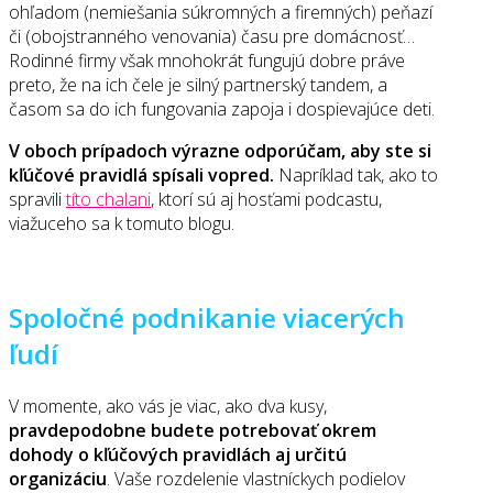
ohľadom (nemiešania súkromných a firemných) peňazí
či (obojstranného venovania) času pre domácnosť…
Rodinné firmy však mnohokrát fungujú dobre práve
preto, že na ich čele je silný partnerský tandem, a
časom sa do ich fungovania zapoja i dospievajúce deti.
V oboch prípadoch výrazne odporúčam, aby ste si
kľúčové pravidlá spísali vopred.
Napríklad tak, ako to
spravili
títo chalani
, ktorí sú aj hosťami podcastu,
viažuceho sa k tomuto blogu.
Spoločné podnikanie viacerých
ľudí
V momente, ako vás je viac, ako dva kusy,
pravdepodobne budete potrebovať okrem
dohody o kľúčových pravidlách aj určitú
organizáciu
. Vaše rozdelenie vlastníckych podielov