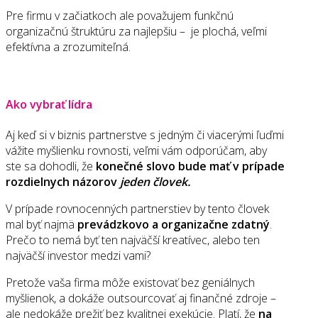
Pre firmu v začiatkoch ale považujem funkčnú
organizačnú štruktúru za najlepšiu – je plochá, veľmi
efektívna a zrozumiteľná.
Ako vybrať lídra
Aj keď si v biznis partnerstve s jedným či viacerými ľuďmi
vážite myšlienku rovnosti, veľmi vám odporúčam, aby
ste sa dohodli, že
konečné slovo bude mať v prípade
rozdielnych názorov
jeden človek.
V prípade rovnocenných partnerstiev by tento človek
mal byť najmä
prevádzkovo a organizačne zdatný
.
Prečo to nemá byť ten najväčší kreatívec, alebo ten
najväčší investor medzi vami?
Pretože vaša firma môže existovať bez geniálnych
myšlienok, a dokáže outsourcovať aj finančné zdroje –
ale nedokáže prežiť bez kvalitnej exekúcie. Platí, že
na