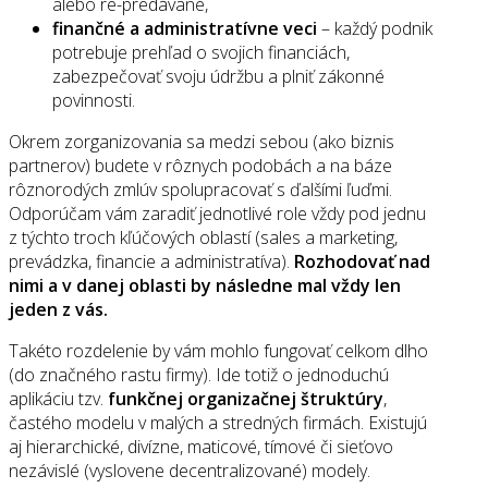
alebo re-predávané,
finančné a administratívne veci
– každý podnik
potrebuje prehľad o svojich financiách,
zabezpečovať svoju údržbu a plniť zákonné
povinnosti.
Okrem zorganizovania sa medzi sebou (ako biznis
partnerov) budete v rôznych podobách a na báze
rôznorodých zmlúv spolupracovať s ďalšími ľuďmi.
Odporúčam vám zaradiť jednotlivé role vždy pod jednu
z týchto troch kľúčových oblastí (sales a marketing,
prevádzka, financie a administratíva).
Rozhodovať nad
nimi a v danej oblasti by následne mal vždy len
jeden z vás.
Takéto rozdelenie by vám mohlo fungovať celkom dlho
(do značného rastu firmy). Ide totiž o jednoduchú
aplikáciu tzv.
funkčnej organizačnej štruktúry
,
častého modelu v malých a stredných firmách. Existujú
aj hierarchické, divízne, maticové, tímové či sieťovo
nezávislé (vyslovene decentralizované) modely.