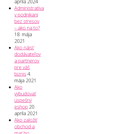
apríla 2024
Administratíva
v podnikaní
bez stresov
– ako na to?
18. mája
2021
Ako nájsť
dodávateľov
a partnerov
pre váš
biznis
4.
mája 2021
Ako
vybudovať
úspešný
eshop
20.
apríla 2021
Ako založiť
obchod a
mať ho