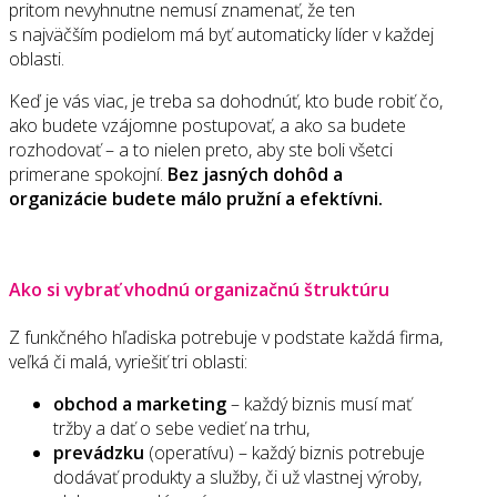
pritom nevyhnutne nemusí znamenať, že ten
s najväčším podielom má byť automaticky líder v každej
oblasti.
Keď je vás viac, je treba sa dohodnúť, kto bude robiť čo,
ako budete vzájomne postupovať, a ako sa budete
rozhodovať – a to nielen preto, aby ste boli všetci
primerane spokojní.
Bez jasných dohôd a
organizácie budete málo pružní a efektívni.
Ako si vybrať vhodnú organizačnú štruktúru
Z funkčného hľadiska potrebuje v podstate každá firma,
veľká či malá, vyriešiť tri oblasti:
obchod a marketing
– každý biznis musí mať
tržby a dať o sebe vedieť na trhu,
prevádzku
(operatívu) – každý biznis potrebuje
dodávať produkty a služby, či už vlastnej výroby,