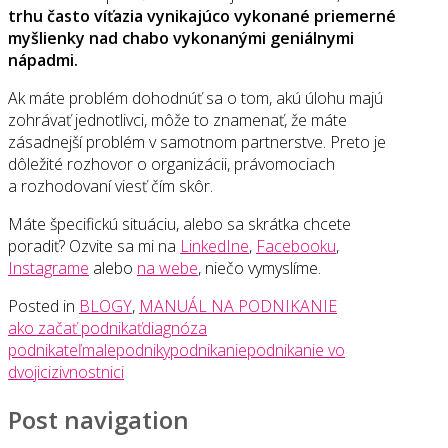
trhu často víťazia vynikajúco vykonané priemerné
myšlienky nad chabo vykonanými geniálnymi
nápadmi.
Ak máte problém dohodnúť sa o tom, akú úlohu majú
zohrávať jednotlivci, môže to znamenať, že máte
zásadnejší problém v samotnom partnerstve. Preto je
dôležité rozhovor o organizácii, právomociach
a rozhodovaní viesť čím skôr.
Máte špecifickú situáciu, alebo sa skrátka chcete
poradiť? Ozvite sa mi na
LinkedIne
,
Facebooku
,
Instagrame
alebo
na webe
, niečo vymyslíme.
Posted in
BLOGY
,
MANUÁL NA PODNIKANIE
ako začať podnikať
diagnóza
podnikateľ
malepodniky
podnikanie
podnikanie vo
dvojici
zivnostnici
Post navigation