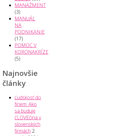
MANAŽMENT
(3)
MANUÁL
NA
PODNIKANIE
(17)
POMOC V
KORONAKRÍZE
(5)
Najnovšie
články
Ľudskosť do
firiem: Ako
sa buduje
čLOVEčina v
slovenských
firmách
2.