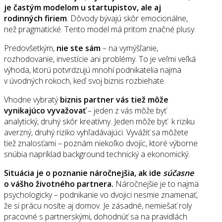
je častým modelom u startupistov, ale aj
rodinných firiem
. Dôvody bývajú skôr emocionálne,
než pragmatické. Tento model má pritom značné plusy.
Predovšetkým,
nie ste sám
– na vymýšľanie,
rozhodovanie, investície ani problémy. To je veľmi veľká
výhoda, ktorú potvrdzujú mnohí podnikatelia najmä
v úvodných rokoch, keď svoj biznis rozbiehate.
Vhodne vybratý
biznis partner vás tiež môže
vynikajúco vyvažovať
– jeden z vás môže byť
analytický, druhý skôr kreatívny. Jeden môže byť k riziku
averzný, druhý riziko vyhľadávajúci. Vyvážiť sa môžete
tiež znalosťami – poznám niekoľko dvojíc, ktoré výborne
snúbia napríklad background technický a ekonomický.
Situácia je o poznanie náročnejšia, ak ide
súčasne
o vášho životného partnera.
Náročnejšie je to najmä
psychologicky – podnikanie vo dvojici nesmie znamenať,
že si prácu nosíte aj domov. Je zásadné, nemiešať roly
pracovné s partnerskými, dohodnúť sa na pravidlách