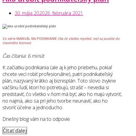
30. mája 2020
26. februára 2021
Zo série
MANUÁL NA PODNIKANIE
(
Na čo všetko myslieť, než sa pustíte do
vlastného biznisu
)
Čas čítania: 6 minút
K začiatku podnikania (ale aj k jeho priebehu, pokiaľ
chcete veci robiť profesionálne), patrí podnikateľský
plán, nazývaný krátko aj biznisplán. Toto slovo zvykne
väčšinu ľudí, ktorí ho potrebujú, strašiť – nevedia si
predstaviť, čo všetko v ňom má byť, ako ho majú vytvoriť,
no najmä, ako sa pri jeho tvorbe neunaviť, ako ho
stvoriť účelne a jednoducho.
Dnešný blog vám na to odpovie.
„Ako
Čítať ďalej