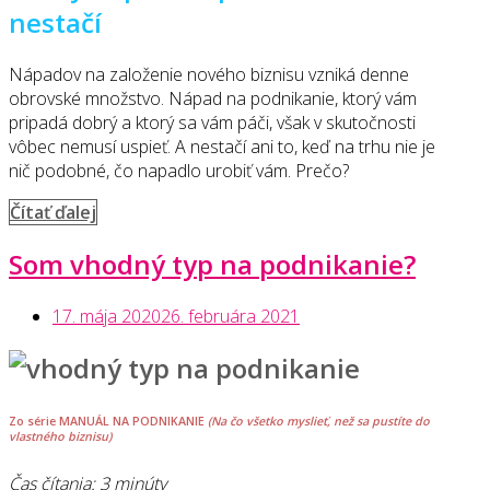
nestačí
Nápadov na založenie nového biznisu vzniká denne
obrovské množstvo. Nápad na podnikanie, ktorý vám
pripadá dobrý a ktorý sa vám páči, však v skutočnosti
vôbec nemusí uspieť. A nestačí ani to, keď na trhu nie je
nič podobné, čo napadlo urobiť vám. Prečo?
„Mám
Čítať ďalej
nápad
Som vhodný typ na podnikanie?
na
podnikanie,
ako
17. mája 2020
26. februára 2021
zistím,
či
je
životaschopný?“
Zo série
MANUÁL NA PODNIKANIE
(Na čo všetko myslieť, než sa pustíte do
vlastného biznisu)
Čas čítania: 3 minúty