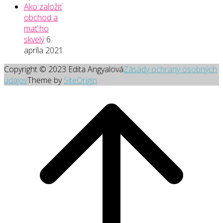
Ako založiť
obchod a
mať ho
skvelý
6.
apríla 2021
Copyright © 2023 Edita Angyalová
Zásady ochrany osobných
údajov
Theme by
SiteOrigin
Scroll
to
top