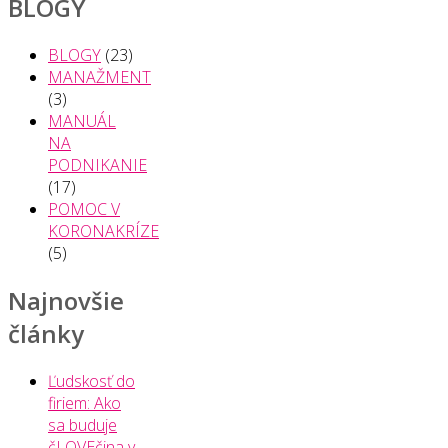
BLOGY
BLOGY
(23)
MANAŽMENT
(3)
MANUÁL
NA
PODNIKANIE
(17)
POMOC V
KORONAKRÍZE
(5)
Najnovšie
články
Ľudskosť do
firiem: Ako
sa buduje
čLOVEčina v