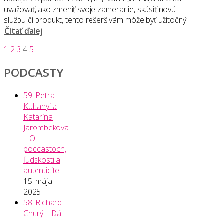
uvažovať, ako zmeniť svoje zameranie, skúsiť novú
službu či produkt, tento rešerš vám môže byť užitočný.
„Tipy,
Čítať ďalej
ako
Posts
1
2
3
4
5
zareagovať
na
navigation
PODCASTY
krízu
zmenou
ponuky“
59: Petra
Kubanyi a
Katarína
Jarombekova
– O
podcastoch,
ľudskosti a
autenticite
15. mája
2025
58: Richard
Churý – Dá