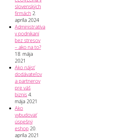
slovenských
firmách
2.
apríla 2024
Administratíva
v podnikaní
bez stresov
– ako na to?
18. mája
2021
Ako nájsť
dodávateľov
a partnerov
pre váš
biznis
4.
mája 2021
Ako
vybudovať
úspešný
eshop
20.
apríla 2021