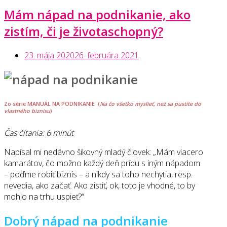
urobiť
Mám nápad na podnikanie, ako
podnikateľský
plán“
zistím, či je životaschopný?
23. mája 2020
26. februára 2021
Zo série
MANUÁL NA PODNIKANIE
(
Na čo všetko myslieť, než sa pustíte do
vlastného biznisu
)
Čas čítania: 6 minút
Napísal mi nedávno šikovný mladý človek: „Mám viacero
kamarátov, čo možno každý deň prídu s iným nápadom
– poďme robiť biznis – a nikdy sa toho nechytia, resp.
nevedia, ako začať. Ako zistiť, ok, toto je vhodné, to by
mohlo na trhu uspieť?“
Dobrý nápad na podnikanie