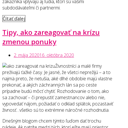
zákazníka vplývajú aj ľudia, ktorí sú vašimi
subdodávateľmi či partnermi.
„Vaši
Čítať ďalej
ľudia
Tipy, ako zareagovať na krízu
=
meno
zmenou ponuky
firmy
dnes
2. mája 2020
16. októbra 2020
platí
viac
Živnostníci a malé firmy
než
prežívajú ťažké časy. Je jasné, že všetci neprežijú – a to
inokedy“
najmä preto, že netušia, aké dlhé obdobie majú vlastne
prekonať, a akých záchranných lán sa po ceste
prípadne budú môcť chytiť. Rozhodovanie o tom, ako
sa zachovať – či prepustiť zamestnancov alebo nie,
vypovedať nájom, požiadať o odklad splátok, pozastaviť
živnosť…všetko sú to extrémne náročné rozhodnutia.
Dnešným blogom chcem týmto ľuďom dať trochu
nádeje. Ak patríte medzi tých, ktorí ešte majú priestor