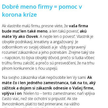
Dobré meno firmy = pomoc v
korona kríze
Ak vlastníte malú firmu, presne viete, že
vaša firma
bude mať len také meno
, a len takú povesť,
akú
máte Vy ako človek
. A nejde len o povesť’. Vlastník je
obvykle podnikavý, kreatívny a angažovaný. Je
odborníkom vo svojej oblasti a je vždy pripravený
rozumieť zákazníkovi a jeho potrebám. Zrejme taký ste
– napokon, to býva obvyklý dôvod, prečo si ľudia vôbec
trúfnu firmu založiť, a prečo sú presvedčení, že na trhu
plnom konkurencie s ňou uspejú.
Na svojho zákazníka však nepôsobíte len Vy sami.
Ak
máte čo i len jedného zamestnanca, tak na to, aký
zážitok a dojem si zákazník odnesie o Vašej firme,
vplýva i on
. Nielen to – tento zamestnanec naň vplýva
často viac, než ste ochotní si pripustiť. Ak ste
živnostníkom, platí to tiež primerane; na vášho