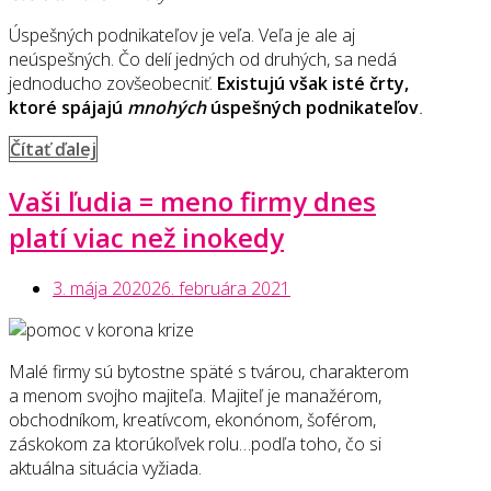
Úspešných podnikateľov je veľa. Veľa je ale aj
neúspešných. Čo delí jedných od druhých, sa nedá
jednoducho zovšeobecniť.
Existujú však isté črty,
ktoré spájajú
mnohých
úspešných podnikateľov
.
„Som
Čítať ďalej
vhodný
Vaši ľudia = meno firmy dnes
typ
na
platí viac než inokedy
podnikanie?“
3. mája 2020
26. februára 2021
Malé firmy sú bytostne späté s tvárou, charakterom
a menom svojho majiteľa. Majiteľ je manažérom,
obchodníkom, kreatívcom, ekonónom, šoférom,
záskokom za ktorúkoľvek rolu…podľa toho, čo si
aktuálna situácia vyžiada.