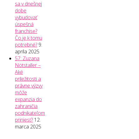
sa v dnešnej
dobe
vybudovať
úspešná
franchise?
Čo je k tomu
potrebné?
9.
apríla 2025
57: Zuzana
Nötstaller –
Aké
príležitosti a
právne výzvy
môže
expanzia do
zahraničia
podnikateľom
priniesť?
12.
marca 2025